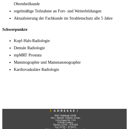
Ohrenheilkunde
regelmäßige Teilnahme an Fort- und Weiterbildungen
Aktualisierung der Fachkunde im Strahlenschutz alle 5 Jahre
Schwerpunkte
Kopf-Hals-Radiologie
Dentale Radiologie
mpMRT Prostata
Mammographie und Mammasonographie
Kardiovaskuläre Radiologie
ADRESSE
BAG Radiologie (GbR)
Dres. Biemelt, Heinrich, Schulz
Vetschauer Str. 11A
03048 Cottbus
Telefon: 0355 – 478180
Fax: 0355 – 474411